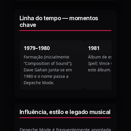
Linha do tempo — momentos
chave
1979–1980
1981
Formação (inicialmente
Álbum de estreia
Spe
“Composition of Sound”);
Spell
; Vince Clarke sai
Dave Gahan junta-se em
este álbum.
1980 e o nome passa a
Depeche Mode.
Influência, estilo e legado musical
Depeche Mode é frequentemente apontada