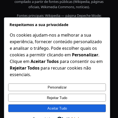
compilado a partir de fontes públicas (Wikipedia, páginas
oficiais, Wikimedia Commons, notícias).
Fontes principais: Wikipedia — página Depeche Mode;
Discografia pública; notícias sobre Andy Fletcher; página
Respeitamos a sua privacidade
oficial de vendas / anúncio do álbum Memento Mori;
ficheiros do Wikimedia Commons (fotos de concertos
Os cookies ajudam-nos a melhorar a sua
2023). Confirme licenças nas páginas dos ficheiros antes
experiência, fornecer conteúdo personalizado
de uso comercial.
e analisar o tráfego. Pode escolher quais os
Imagens usadas (exemplos e licenças): Portland Nov 2023
cookies a permitir clicando em
Personalizar
.
— CC BY-SA 4.0; San Jose 25-03-2023 — CC BY 2.0; Denver
Nov 2023 — CC0. Visite Wikimedia Commons para
Clique em
Aceitar Todos
para consentir ou em
metadados completos.
Rejeitar Todos
para recusar cookies não
essenciais.
Personalizar
Rejeitar Tudo
Aceitar Tudo
DepecheMode Portugal
Instagram
Faceboo
X
Recolha de Entulho