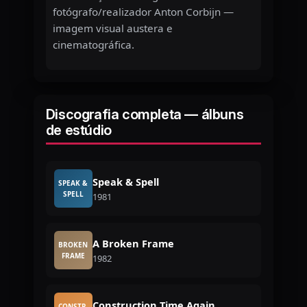
fotógrafo/realizador Anton Corbijn —
imagem visual austera e
cinematográfica.
Discografia completa — álbuns
de estúdio
Speak & Spell
SPEAK &
SPELL
1981
A Broken Frame
BROKEN
FRAME
1982
Construction Time Again
CONSTR.