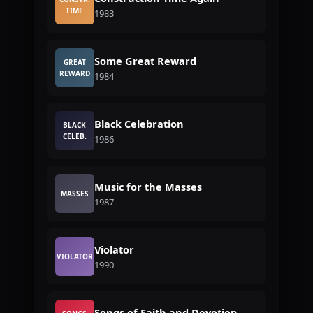
TIME
1983
Some Great Reward
GREAT
REWARD
1984
Black Celebration
BLACK
CELEB.
1986
Music for the Masses
MASSES
1987
Violator
VIOLATOR
1990
Songs of Faith and Devotion