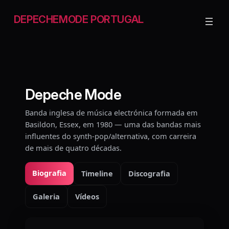
Saltar
para
DEPECHEMODE PORTUGAL
o
conteúdo
Depeche Mode
Banda inglesa de música electrónica formada em
Basildon, Essex, em 1980 — uma das bandas mais
influentes do synth-pop/alternativa, com carreira
de mais de quatro décadas.
Biografia
Timeline
Discografia
Galeria
Vídeos